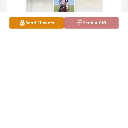
Send Flowers
Send a Gift
Blanca Fuerte purchased Memory Book for Martin 
Ojeda
BLANCA FUERTE
Apr 09, 2026
PRAYING FOR YOU AND THE FAMILY THAT YOU FEEL 
GODS ARMS AND Gods PRESENCES IN  THE TEARS 